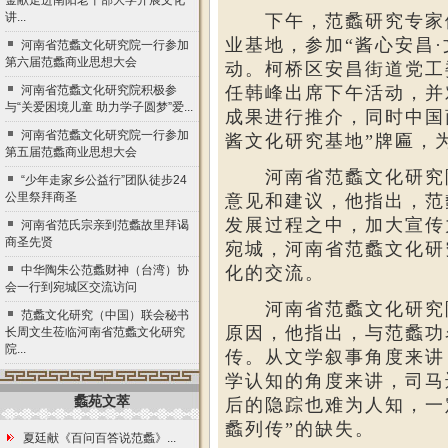
金献走进南阳老干部大学开展文化
讲...
下午，范蠡研究专家
业基地，参加
“酱心安昌
河南省范蠡文化研究院一行参加
第六届范蠡商业思想大会
动。柯桥区安昌街道党工
河南省范蠡文化研究院积极参
任韩峰出席下午活动，并
与“关爱困境儿童 助力学子圆梦”爱...
成果进行推介，同时中国
河南省范蠡文化研究院一行参加
酱文化研究基地”牌匾，
第五届范蠡商业思想大会
河南省范蠡文化研究
“少年走家乡公益行”团队徒步24
公里祭拜商圣
意见和建议，他指出，范
发展过程之中，加大宣传
河南省范氏宗亲到范蠡故里拜谒
商圣先贤
宛城，河南省范蠡文化研
中华陶朱公范蠡财神（台湾）协
化的交流。
会一行到宛城区交流访问
河南省范蠡文化研究
范蠡文化研究（中国）联会秘书
原因，他指出，与范蠡功
长周文生莅临河南省范蠡文化研究
院...
传。从文学叙事角度来讲
学认知的角度来讲，司马
蠡苑文萃
后的隐踪也难为人知，一
蠡列传”的缺失。
夏廷献《百问百答说范蠡》...