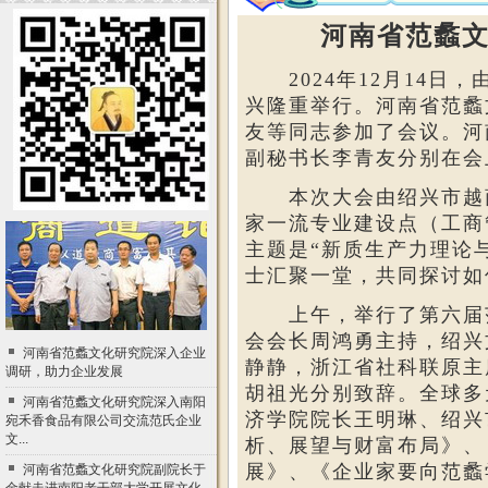
河南省范蠡
2024年12月14
兴隆重举行。河南省范蠡
友等同志参加了会议。河
副秘书长李青友分别在会
本次大会由绍兴市越
家一流专业建设点（工商
主题是
“新质生产力理论
士汇聚一堂，共同探讨如
上午，举行了第六届
会会长周鸿勇主持，绍兴
河南省范蠡文化研究院深入企业
静静，浙江省社科联原主
调研，助力企业发展
胡祖光分别致辞。全球多
河南省范蠡文化研究院深入南阳
济学院院长王明琳、绍兴
宛禾香食品有限公司交流范氏企业
文...
析、展望与财富布局》、
展》、《企业家要向范蠡
河南省范蠡文化研究院副院长于