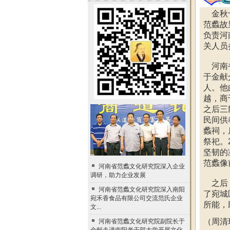
金秋十
范蠡故
负责河
关人员
河南省
于金献
人。他
越，商
之后三
民间供
蠡祠，
祭祀。
坚韧的
范蠡像
河南省范蠡文化研究院深入企业
调研，助力企业发展
之后，
河南省范蠡文化研究院深入南阳
了宛城
宛禾香食品有限公司交流范氏企业
所能，
文...
（周清
河南省范蠡文化研究院副院长于