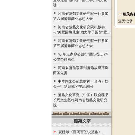
金献走进南阳老干部大学开展文化
讲...
河南省范蠡文化研究院一行参加
相关内
第六届范蠡商业思想大会
查无记录
河南省范蠡文化研究院积极参
与“关爱困境儿童 助力学子圆梦”爱...
河南省范蠡文化研究院一行参加
第五届范蠡商业思想大会
“少年走家乡公益行”团队徒步24
公里祭拜商圣
河南省范氏宗亲到范蠡故里拜谒
商圣先贤
中华陶朱公范蠡财神（台湾）协
会一行到宛城区交流访问
范蠡文化研究（中国）联会秘书
长周文生莅临河南省范蠡文化研究
院...
蠡苑文萃
夏廷献《百问百答说范蠡》...