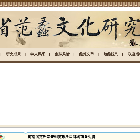
|
研究成果
|
学人风采
|
蠡踪风情
|
蠡苑文萃
|
范蠡院刊
|
联谊活
河南省范氏宗亲到范蠡故里拜谒商圣先贤