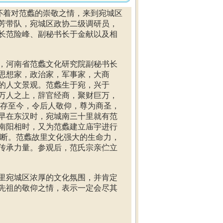
人怀着对范蠡的崇敬之情，来到宛城区
芳带队，宛城区政协二级调研员，
长范险峰、副秘书长于金献以及相
，河南省范蠡文化研究院副秘书长
思想家，政治家，军事家，大商
的人文景观。范蠡生于宛，兴于
万人之上，辞官经商，聚财巨万，
留存至今，令后人敬仰，尊为商圣，
早在东汉时，宛城南三十里就有范
南阳相时，又为范蠡建立庙宇进行
不断。范蠡故里文化强大的生命力，
传承力量。参观后，范氏宗亲伫立
里宛城区浓厚的文化氛围，并肯定
先祖的敬仰之情，表示一定会尽其