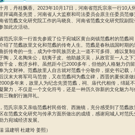
月，丹桂飘香。2023年10月17日，河南省范氏宗亲一行10
里拜谒商圣先贤，河南省人大监察和司法委员会原主任委员范修
南省范蠡文化研究院工作的马晓良、河南省范蠡文化研究院副院
参加此次活动。
范氏宗亲一行首先参观了位于宛城区黄台岗镇范蠡村的范蠡祠
介绍了范蠡故里文化和范蠡的传奇人生。范蠡是春秋战国时期的
曲折传奇的一生，成为中华民族历史上一道不可多得、难以复制
于陶，又名陶朱公，鸱夷子皮。他助越灭吴，从政官至一人之下
散千金，救济乡梓。虽然距今已2000多年，但他的人格魅力仍
奉为文财神。范蠡故里人自古就对范蠡十分敬仰，据史书记载，
后汉末大将军司马范曾，又在范蠡祠为蠡立碑，西晋的夏侯湛做
2000多年来，故里人为纪念先贤范蠡，祠、庙代代相传，绵延
凝聚力，不仅是一个文化符号，还是一种历久弥新的文化魅力与
前三鞠躬行施拜礼。
范氏宗亲又亲临范蠡村民俗馆、西施镜，充分感受到了范蠡故
区在范蠡文化研究与传承方面所做出的成绩，感谢宛城人对范氏
助力宛城经济发展。
瑞 温建明 杜建玲 姜熙）