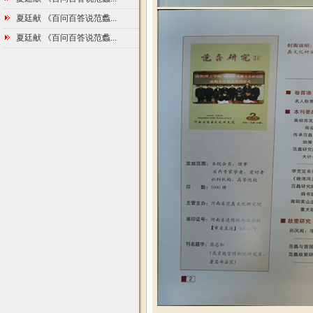
夏廷献 《百问百答说范蠡...
夏廷献 《百问百答说范蠡...