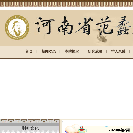
首页
|
新闻动态
|
本院概况
|
研究成果
|
学人风采
财神文化
2020年第2期