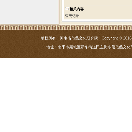
相关内容
查无记录
版权所有：河南省范蠡文化研究院 Copyright © 201
地址：南阳市宛城区新华街道民主街东段范蠡文化研究院