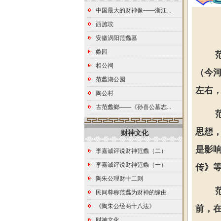
中国最大的财神像——浙江...
西施坟
安徽涡阳范蠡墓
蠡园
相公祠
（今河
范蠡湖公园
左右，
陶公村
古范蠡鄉——《孙喜公墓志...
思想
财神文化
是影响
李嘉诚评说财神范蠡（二）
李嘉诚评说财神范蠡（一）
传》等
陶朱公理财十二则
民间尊称范蠡为财神的缘由
《陶朱公经商十八法》
前，在
财神文化