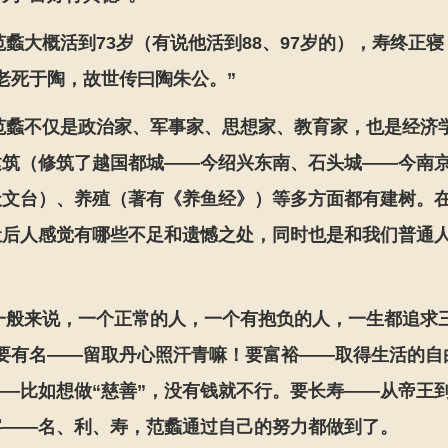
范蠡大概活到73岁（有说他活到88、97岁的），寿终正
老死于陶，故世传曰陶朱公。”
范蠡不仅是政治家、军事家、思想家、教育家，也是经济
建筑（修筑了越国都城——今绍兴东南、石头城——今南
天文台）、养殖（著有《养鱼经》）等多方面都有建树。
让后人感觉有哪些不足和遗憾之处，同时也是和我们普通
。
一般来说，一个正常的人，一个有抱负的人，一生都追求
：要有名——留取丹心照汗青嘛！要富裕——取得生活的自
——比如想做“慈善”，没有钱就不行。要长寿——从帝王
字——名、利、寿，范蠡通过自己的努力都做到了。