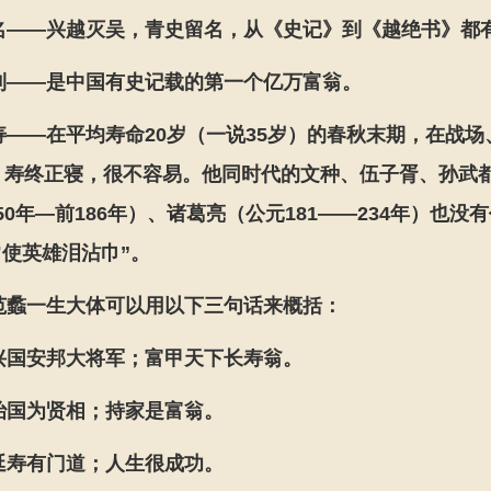
名——兴越灭吴，青史留名，从《史记》到《越绝书》都
利——是中国有史记载的第一个亿万富翁。
寿——在平均寿命20岁（一说35岁）的春秋末期，在战
岁，寿终正寝，很不容易。他同时代的文种、伍子胥、孙武
50年—前186年）、诸葛亮（公元181——234年）也
使英雄泪沾巾”。
范蠡一生大体可以用以下三句话来概括：
兴国安邦大将军；富甲天下长寿翁。
治国为贤相；持家是富翁。
延寿有门道；人生很成功。