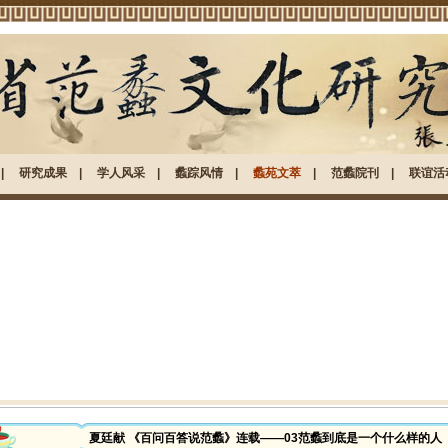
|
研究成果
|
学人风采
|
蠡踪风情
|
蠡苑文萃
|
范蠡院刊
|
联谊活
夏廷献 《百问百答说范蠡》连载——03范蠡到底是一个什么样的人