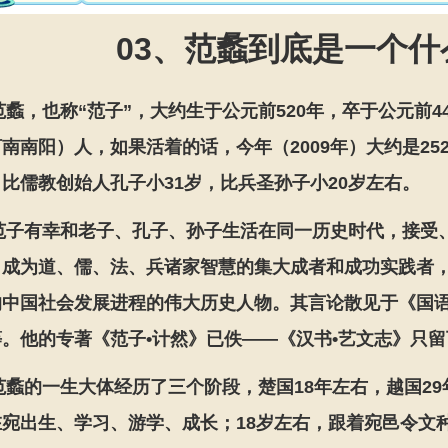
03、范蠡到底是一个什
范蠡，也称“范子”，大约生于公元前520年，卒于公元前
南南阳）人，如果活着的话，今年（2009年）大约是25
比儒教创始人孔子小31岁，比兵圣孙子小20岁左右。
范子有幸和老子、孔子、孙子生活在同一历史时代，接受、
，成为道、儒、法、兵诸家智慧的集大成者和成功实践者，
中国社会发展进程的伟大历史人物。其言论散见于《国语
。他的专著《范子•计然》已佚——《汉书•艺文志》只
范蠡的一生大体经历了三个阶段，楚国18年左右，越国29年
宛出生、学习、游学、成长；18岁左右，跟着宛邑令文种