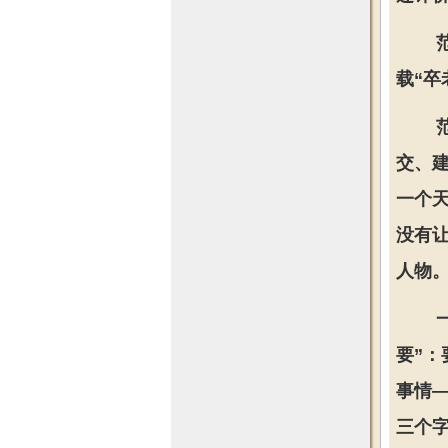
载“卒
交、
一个
没有
人物
要”
事情
三个