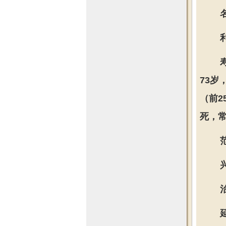
73
（前2
死，常