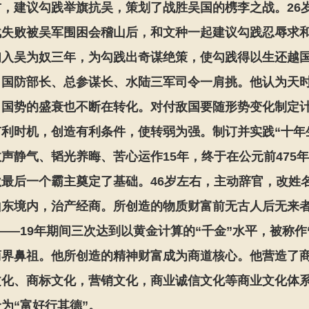
右，建议勾践举旗抗吴，策划了战胜吴国的槜李之战。26
战失败被吴军围困会稽山后，和文种一起建议勾践忍辱求
妇入吴为奴三年，为勾践出奇谋绝策，使勾践得以生还越国
，国防部长、总参谋长、水陆三军司令一肩挑。他认为天
，国势的盛衰也不断在转化。对付敌国要随形势变化制定
有利时机，创造有利条件，使转弱为强。制订并实践“十年
声静气、韬光养晦、苦心运作15年，终于在公元前475年
最后一个霸主奠定了基础。46岁左右，主动辞官，改姓名
山东境内，治产经商。所创造的物质财富前无古人后无来者
——19年期间三次达到以黄金计算的“千金”水平，被称作
商界鼻祖。他所创造的精神财富成为商道核心。他营造了
文化、商标文化，营销文化，商业诚信文化等商业文化体
为“富好行其德”。