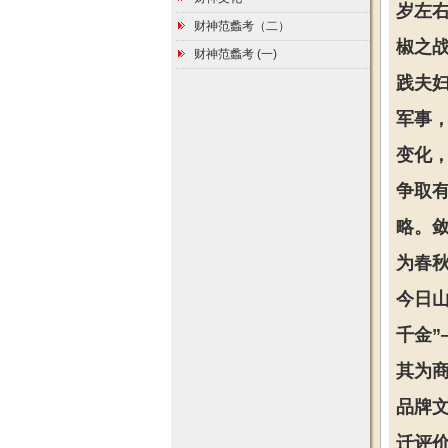
岁左
财神范蠡考（二）
椒之
财神范蠡考 (一)
践夫
军事
变化
争取
略。敛
为春秋
今日
千金”
其为
品牌
迁评价