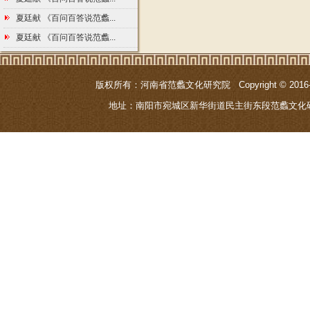
夏廷献 《百问百答说范蠡...
夏廷献 《百问百答说范蠡...
版权所有：河南省范蠡文化研究院 Copyright © 201
地址：南阳市宛城区新华街道民主街东段范蠡文化研究院