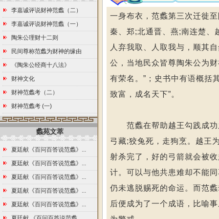
李嘉诚评说财神范蠡（二）
一身布衣，范蠡第三次迁徙至陶
李嘉诚评说财神范蠡（一）
秦、郑;北通晋、燕;南连楚
陶朱公理财十二则
人弃我取、人取我与，顺其自
民间尊称范蠡为财神的缘由
公，当地民众皆尊陶朱公为财
《陶朱公经商十八法》
有荣名。”；史书中有语概括
财神文化
财神范蠡考（二）
致富，成名天下”。
财神范蠡考 (一)
范蠡在帮助越王勾践成功之后
蠡苑文萃
弓藏;狡兔死，走狗烹。越王
夏廷献《百问百答说范蠡》...
射杀完了，好的弓箭就会被收
夏廷献《百问百答说范蠡》...
计。可以与他共患难却不能同
夏廷献《百问百答说范蠡》...
仍未逃脱赐死的命运。而范蠡
夏廷献《百问百答说范蠡》...
后便成为了一个成语，比喻事
夏廷献《百问百答说范蠡》...
夏廷献 《百问百答说范蠡...