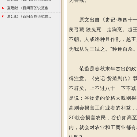
为警戒。
夏廷献 《百问百答说范蠡...
夏廷献 《百问百答说范蠡...
原文出自《史记·卷四十一
良弓藏;狡兔死，走狗烹。越
不朝。人或谗种且作乱，越王
为我从先王试之。”种遂自杀
范蠡是春秋末年杰出的政治
得注意。《史记·货殖列传》
不辟矣。上不过八十，下不减
是说：谷物粜的价格太贱则损
高则会损害工商业者的利益，
20就会损害农民，谷价如高至
内，就会对农业和工商业都有