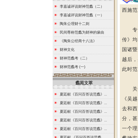
李嘉诚评说财神范蠡（二）
西施范
李嘉诚评说财神范蠡（一）
陶朱公理财十二则
专记越
民间尊称范蠡为财神的缘由
传》均
《陶朱公经商十八法》
国诸暨
财神文化
财神范蠡考（二）
越后，
财神范蠡考 (一)
此时范
蠡苑文萃
关于
夏廷献《百问百答说范蠡》...
《吴越
夏廷献《百问百答说范蠡》...
去和西
夏廷献《百问百答说范蠡》...
分，甚
夏廷献《百问百答说范蠡》...
一个理
夏廷献《百问百答说范蠡》...
夏廷献 《百问百答说范蠡...