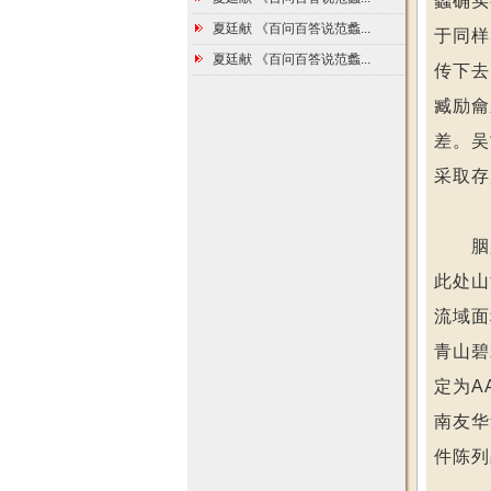
蠡确实
夏廷献 《百问百答说范蠡...
于同样
夏廷献 《百问百答说范蠡...
传下去
臧励龠
差。吴
采取存
胭脂湖
此处山
流域面
青山碧
定为A
南友华
件陈列