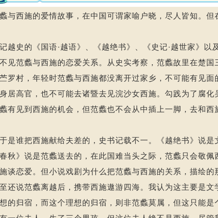
蠡与西施的爱情故事，在中国可谓家喻户晓，尽人皆知。但
史的《国语·越语》、《越绝书》、《史记·越世家》以及
不见范蠡与西施的恋爱关系。从史实考察，范蠡故里在楚国三
苎罗村，年轻时范蠡与西施都没离开过家乡，不可能有见面
身居高官，也不可能去诸暨去见浣沙女西施。勾践为了腐化
蠡有见到西施的机会，但范蠡也不会从中插上一脚，去和西
是谁把西施献给夫差的，史书记载不一。《越绝书》说是文
春秋》说是范蠡送去的，在此国难当头之际，范蠡只会敬佩
施谈恋爱。但小说戏剧为什么把范蠡与西施的关系，描绘的
至还说范蠡离越后，携带西施遨游四海。我认为这主要是文
想的归宿，而这个理想的归宿，则非范蠡莫属，但这只能是