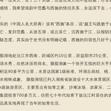
有一位夫人，生了三个男孩，但这位夫人绝不是西施，尽管
感情，我希望戏剧中范蠡与西施的情侣关系，永远演下去，
。
乐的《中国人名大辞典》设有“西施”条目，说“越王勾践败
亡，复归范蠡，从游五湖，或云吴亡，沉西施于江，以报鸱
疑态度。其实由于史书没有明确记载，西施的归宿也只好千
地处沅江市西南，距城区约10公里，距益阳市25公里。
清水秀，欣然沐浴而得名。胭脂湖象一个张开五指的巨大手掌
积近90多平方公里，水质达国家1级标准。环湖丘岗桔、桃
水相映成趣。 胭脂湖现已列入湖南省旅游业十大水体景观区之
A级旅游景区。主要景点有知青之家、沙滩泳场、农家乐、
集团投资700多万元，仿照七十年代知青下放沅江时居住的农
品真实地再现了当年的知青生活。