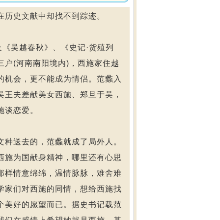
在历史文献中却找不到踪迹。
《吴越春秋》、《史记·货殖列
户(河南南阳境内)，西施家住越
的机会，更不能成为情侣。范蠡入
吴王夫差献美女西施、郑旦于吴，
施谈恋爱。
种送去的，范蠡就成了局外人。
西施为国献身精神，哪里还有心思
那样情意绵绵，温情脉脉，难舍难
学家们对西施的同情，想给西施找
个美好的愿望而已。据史书记载范