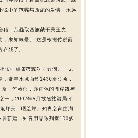
我们在感情上希望她就是西施。基
小说中的范蠡与西施的爱情，永远
于会稽，范蠡取西施献于吴王夫
夷，未知孰是。”这是根据传说而
古存疑了。
相传西施随范蠡泛舟五湖时，见
，常年水域面积1430余公顷，
、茶、竹葱郁，赤红色的湖岸线与
一，2002年5月被省旅游局评
二龟拜美、晒羞坪。知青之家由湖
居新建，知青用品陈列室100多